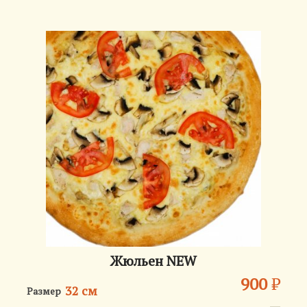
Жюльен NEW
900
₽
32 см
Размер