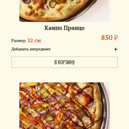
Кампо Пранцо
850
₽
32 см
Размер
Добавить ингредиент
В КОРЗИНУ