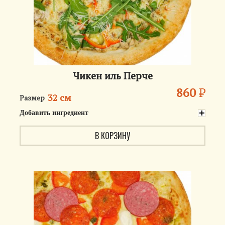
Чикен иль Перче
860
₽
32 см
Размер
Добавить ингредиент
В КОРЗИНУ