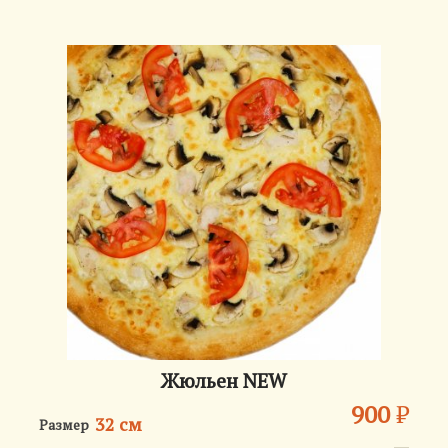
Жюльен NEW
900
₽
32 см
Размер