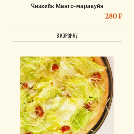
Чизкейк Манго-маракуйя
280
₽
В КОРЗИНУ