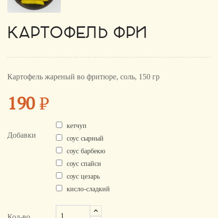
КАРТОФЕЛЬ ФРИ
Картофель жареный во фритюре, соль, 150 гр
190
₽
кетчуп
Добавки
соус сырный
соус барбекю
соус спайси
соус цезарь
кисло-сладкий
Кол-во