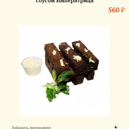
соусом Императрица
560
₽
Добавить ингридиент