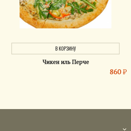
В КОРЗИНУ
Чикен иль Перче
860
₽
