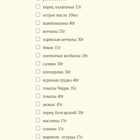
перец халапеньо 15г
острое масло 10мл
шампиньоны 40г
ветчина 35г
пармская ветчина 30г
бекон 15г
охотничьи колбаски 20г
салями 30г
пепперони 30г
куриная грудка 40г
томаты Черри 35г
томаты 40г
ананас 45г
перец болгарский 20г
маслины 15г
оливки 15г
маринов. огурцы 15г