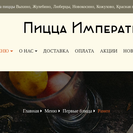
ка пиццы
Выхино
,
Жулебино
,
Люберцы
,
Новокосино
,
Кожухово
,
Красная 
Пицца Императ
ЕНЮ
О НАС
ДОСТАВКА
ОПЛАТА
АКЦИИ
НО
Главная
Меню
Первые блюда
Рамен