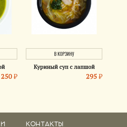
В КОРЗИНУ
ой
Куриный суп с лапшой
250
₽
295
₽
 И
КОНТАКТЫ