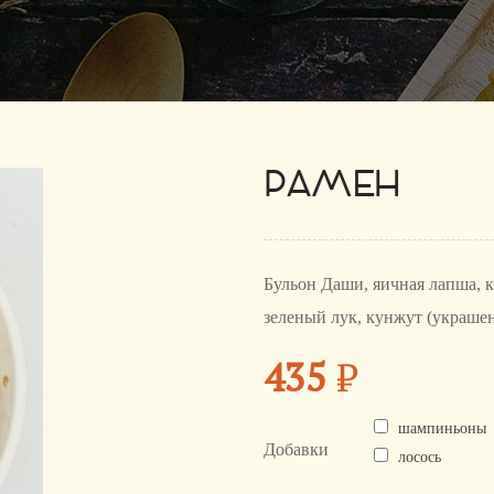
РАМЕН
Бульон Даши, яичная лапша, 
зеленый лук, кунжут (украшен
435
₽
шампиньоны
Добавки
лосось