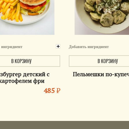
 ингридиент
Добавить ингридиент
В КОРЗИНУ
В КОРЗИНУ
збургер детский с
Пельмешки по-купе
картофелем фри
485
₽