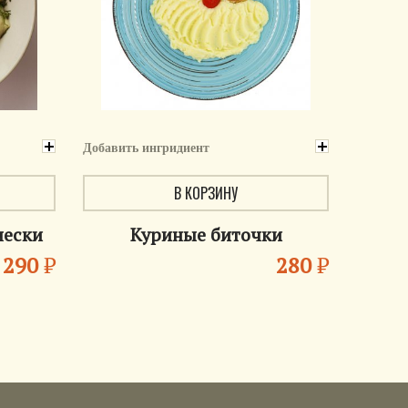
Добавить ингридиент
В КОРЗИНУ
чески
Куриные биточки
290
₽
280
₽