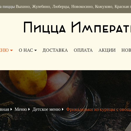
ка пиццы
Выхино
,
Жулебино
,
Люберцы
,
Новокосино
,
Кожухово
,
Красная 
Пицца Императ
ЕНЮ
О НАС
ДОСТАВКА
ОПЛАТА
АКЦИИ
НО
авная
Меню
Детское меню
Фрикадельки из курицы с овощ